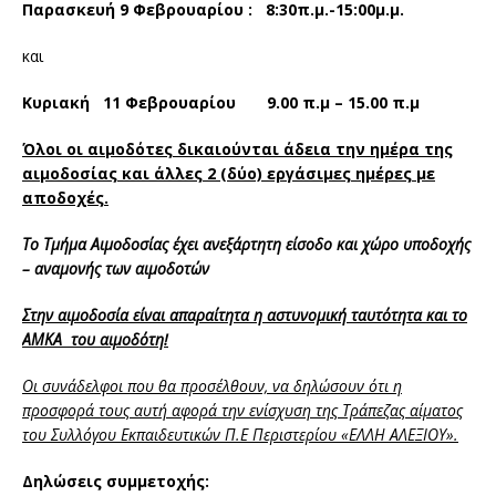
Παρασκευή 9 Φεβρουαρίου :
8:30π.μ.-15:00μ.μ.
και
Κυριακή 11 Φεβρουαρίου 9.00 π.μ – 15.00 π.μ
Όλοι οι αιμοδότες δικαιούνται
άδεια την ημέρα της
αιμοδοσίας και άλλες 2 (δύο) εργάσιμες ημέρες με
αποδοχές
.
Το Τμήμα Αιμοδοσίας έχει ανεξάρτητη είσοδο και χώρο υποδοχής
– αναμονής των αιμοδοτών
Στην αιμοδοσία
είναι απαραίτητα η αστυνομική ταυτότητα και το
ΑΜΚΑ του αιμοδότη!
Οι συνάδελφοι που θα προσέλθουν, να δηλώσουν ότι η
προσφορά τους αυτή αφορά την ενίσχυση της Τράπεζας αίματος
του Συλλόγου Εκπαιδευτικών Π.Ε Περιστερίου «ΕΛΛΗ ΑΛΕΞΙΟΥ».
Δηλώσεις συμμετοχής: