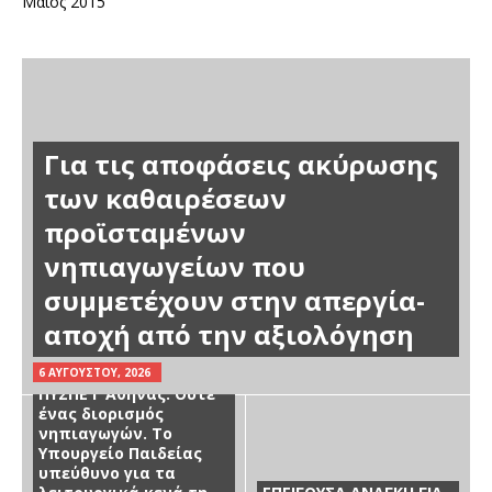
Μάιος 2015
Για τις αποφάσεις ακύρωσης
των καθαιρέσεων
προϊσταμένων
νηπιαγωγείων που
συμμετέχουν στην απεργία-
αποχή από την αξιολόγηση
Ενημέρωση Αιρετού
6 ΑΥΓΟΎΣΤΟΥ, 2026
ΠΥΣΠΕ Γ Αθήνας: Ούτε
ένας διορισμός
νηπιαγωγών. Το
Υπουργείο Παιδείας
υπεύθυνο για τα