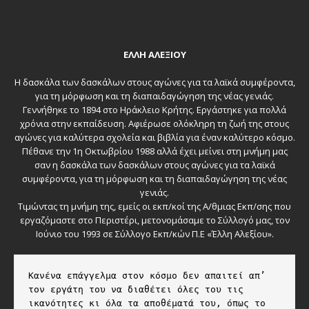
ΕΛΛΗ ΑΛΕΞΙΟΥ
Η δασκάλα των δασκάλων στους αγώνες για τα λαϊκά συμφέροντα,
για τη μόρφωση και τη διαπαιδαγώγηση της νέας γενιάς.
Γεννήθηκε το 1894 στο Ηράκλειο Κρήτης. Εργάστηκε για πολλά
χρόνια στην εκπαίδευση. Αφιέρωσε ολόκληρη τη ζωή της στους
αγώνες για καλύτερα σχολεία και βιβλία για έναν καλύτερο κόσμο.
Πέθανε την 1η Οκτωβρίου 1988 αλλά έχει μείνει στη μνήμη μας
σαν η δασκάλα των δασκάλων στους αγώνες για τα λαϊκά
συμφέροντα, για τη μόρφωση και τη διαπαιδαγώγηση της νέας
γενιάς.
Τιμώντας τη μνήμη της, εμείς οι εκπ/κοί της Α/θμιας Εκπ/σης που
εργαζόμαστε στο Περιστέρι, μετονομάσαμε το Σύλλογό μας, τον
Ιούνιο του 1993 σε Σύλλογο Εκπ/κών Π.Ε «Έλλη Αλεξίου».
Κανένα επάγγελμα στον κόσμο δεν απαιτεί απ’ 
τον εργάτη του να διαθέτει όλες του τις 
ικανότητες κι όλα τα αποθέματά του, όπως το 