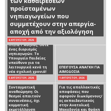
των καθαιρέσεων
προϊσταμένων
νηπιαγωγείων που
συμμετέχουν στην απεργία-
αποχή από την αξιολόγηση
Ενημέρωση Αιρετού
6 ΑΥΓΟΎΣΤΟΥ, 2026
ΠΥΣΠΕ Γ Αθήνας: Ούτε
ένας διορισμός
νηπιαγωγών. Το
Υπουργείο Παιδείας
υπεύθυνο για τα
λειτουργικά κενά τη
ΕΠΕΙΓΟΥΣΑ ΑΝΑΓΚΗ ΓΙΑ
νέα σχολική χρονιά!
ΑΙΜΟΔΟΣΙΑ
5 ΑΥΓΟΎΣΤΟΥ, 2026
1 ΑΥΓΟΎΣΤΟΥ, 2026
Συνταγματική
Για τις απαλλακτικές
αναθεώρηση: Οι
αποφάσεις που
θεσμοί απαιτούν
αφορούν διωκόμενους/
συναινέσεις, όχι
ες εκπαιδευτικούς
κομματική
στην Ανατολική
εκμετάλλευση
Μακεδονία και Θράκη