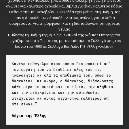
χρόνια στην εκπαίδευση. Αφιέρωσε ολόκληρη τη ζωή της στους
αγώνες για καλύτερα σχολεία και βιβλία για έναν καλύτερο κόσμο.
Πέθανε την 1η Οκτωβρίου 1988 αλλά έχει μείνει στη μνήμη μας
σαν η δασκάλα των δασκάλων στους αγώνες για τα λαϊκά
συμφέροντα, για τη μόρφωση και τη διαπαιδαγώγηση της νέας
γενιάς.
Τιμώντας τη μνήμη της, εμείς οι εκπ/κοί της Α/θμιας Εκπ/σης που
εργαζόμαστε στο Περιστέρι, μετονομάσαμε το Σύλλογό μας, τον
Ιούνιο του 1993 σε Σύλλογο Εκπ/κών Π.Ε «Έλλη Αλεξίου».
Κανένα επάγγελμα στον κόσμο δεν απαιτεί απ’ 
τον εργάτη του να διαθέτει όλες του τις 
ικανότητες κι όλα τα αποθέματά του, όπως το 
δασκαλίκι. Κι ακόμα, ο δάσκαλος, διδάσκοντας 
κάθε μέρα το σωστό και το τίμιο, την αλήθεια 
και την ειλικρίνεια και την αυτοθυσία, 
φτιάχνεται κι αυτός σιγά-σιγά καλύτερος απ΄ 
ότι είναι…”

Λόγια της Έλλης