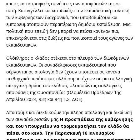
και τις καταστροφικές συνέπειες των αποφάσεών της σε
αυτή. Καταγγέλλει και καταδικάζει την εκπαιδευτική πολιτική
των κυβερνήσεων διαχρονικά, που υποβαθμίζουν και
εμπορευματοποιούν περαιτέρω τη δημόσια εκπαίδευση. Μια
πολιτική που επειδή δεν μπορεί να πείσει κανέναν πια,
επικεντρώνεται στις διώξεις και ποινικοποιεί τους αγώνες των
εκπαιδευτικών.
Ολόκληρος ο κλάδος στέκεται στο πλευρό των διωκόμενων
εκπαιδευτικών. Οι συναδέλφισσες εκπαιδευτικοί που
σέρνονται σε απολογία δεν έχουν υποπέσει σε κανένα
πειθαρχικό παράπτωμα, αλλά συμμετέχουν σε μια συλλογική
απεργιακή δράση του κλάδου, υλοποιώντας συλλογικές
αποφάσεις της Ομοσπονδίας (Ολομέλεια Προέδρων 1ης
Απριλίου 2024, 93η και 94η Γ.Σ. ΔΟΕ).
Απαιτούμε και διεκδικούμε την πλήρη απαλλαγή και δικαίωση
των συναδελφισσών μας.
Η προσπάθεια της κυβέρνησης
και του Υπουργείου να τρομοκρατήσει τον κλάδο θα
πέσει στο κενό. Την Παρασκευή 16 Ιανουαρίου
στηρίζουμε και συμμετέχουμε στην κινητοποίηση της