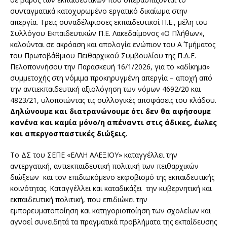
συνταγματικά κατοχυρωμένο εργατικό δικαίωμα στην
απεργία. Τρεις συναδέλφισσες εκπαιδευτικοί Π.Ε., μέλη του
Συλλόγου Εκπαιδευτικών Π.Ε. Λακεδαίμονος «Ο Πλήθων»,
καλούνται σε ακρόαση και απολογία ενώπιον του Α΄ Τμήματος
του Πρωτοβάθμιου Πειθαρχικού Συμβουλίου της Π.Δ.Ε.
Πελοποννήσου την Παρασκευή 16/1/2026, για το «αδίκημα»
συμμετοχής στη νόμιμα προκηρυγμένη απεργία – αποχή από
την αντιεκπαιδευτική αξιολόγηση των νόμων 4692/20 και
4823/21, υλοποιώντας τις συλλογικές αποφάσεις του κλάδου.
Δηλώνουμε και διατρανώνουμε ότι δεν θα αφήσουμε
κανένα και καμία μόνο/η απέναντι στις άδικες, έωλες
και απεργοσπαστικές διώξεις.
Το ΔΣ του ΣΕΠΕ «ΕΛΛΗ ΑΛΕΞΙΟΥ» καταγγέλλει την
αντεργατική, αντιεκπαιδευτική πολιτική των πειθαρχικών
διώξεων και τον επιδιωκόμενο εκφοβισμό της εκπαιδευτικής
κοινότητας. Καταγγέλλει και καταδικάζει την κυβερνητική και
εκπαιδευτική πολιτική, που επιδιώκει την
εμπορευματοποίηση και κατηγοριοποίηση των σχολείων και
αγνοεί συνειδητά τα πραγματικά προβλήματα της εκπαίδευσης