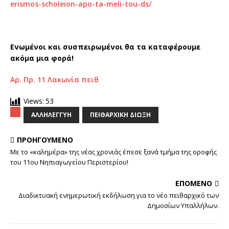
erismos-scholeion-apo-ta-meli-tou-ds/
Ενωμένοι και συσπειρωμένοι θα τα καταφέρουμε
ακόμα μια φορά!
Αρ. Πρ. 11 Λακωνία πειθ
Views:
53
ΑΛΛΗΛΕΓΓΎΗ
ΠΕΙΘΑΡΧΙΚΉ ΔΊΩΞΗ
ΠΡΟΗΓΟΎΜΕΝΟ
Με το «καλημέρα» της νέας χρονιάς έπεσε ξανά τμήμα της οροφής
του 11ου Νηπιαγωγείου Περιστερίου!
ΕΠΌΜΕΝΟ
Διαδικτυακή ενημερωτική εκδήλωση για το νέο πειθαρχικό των
Δημοσίων Υπαλλήλων.