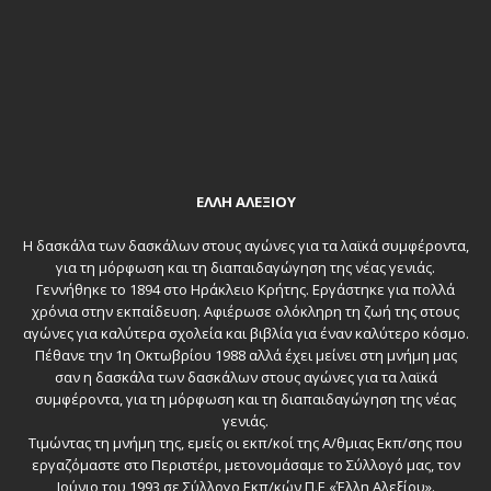
ΕΛΛΗ ΑΛΕΞΙΟΥ
Η δασκάλα των δασκάλων στους αγώνες για τα λαϊκά συμφέροντα,
για τη μόρφωση και τη διαπαιδαγώγηση της νέας γενιάς.
Γεννήθηκε το 1894 στο Ηράκλειο Κρήτης. Εργάστηκε για πολλά
χρόνια στην εκπαίδευση. Αφιέρωσε ολόκληρη τη ζωή της στους
αγώνες για καλύτερα σχολεία και βιβλία για έναν καλύτερο κόσμο.
Πέθανε την 1η Οκτωβρίου 1988 αλλά έχει μείνει στη μνήμη μας
σαν η δασκάλα των δασκάλων στους αγώνες για τα λαϊκά
συμφέροντα, για τη μόρφωση και τη διαπαιδαγώγηση της νέας
γενιάς.
Τιμώντας τη μνήμη της, εμείς οι εκπ/κοί της Α/θμιας Εκπ/σης που
εργαζόμαστε στο Περιστέρι, μετονομάσαμε το Σύλλογό μας, τον
Ιούνιο του 1993 σε Σύλλογο Εκπ/κών Π.Ε «Έλλη Αλεξίου».