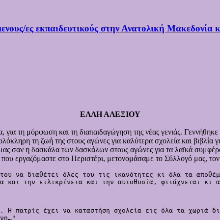
μενους/ες εκπαιδευτικούς στην Ανατολική Μακεδονία 
ΕΛΛΗ ΑΛΕΞΙΟΥ
 για τη μόρφωση και τη διαπαιδαγώγηση της νέας γενιάς. Γεννήθηκε
λόκληρη τη ζωή της στους αγώνες για καλύτερα σχολεία και βιβλία γ
μας σαν η δασκάλα των δασκάλων στους αγώνες για τα λαϊκά συμφέρον
σης που εργαζόμαστε στο Περιστέρι, μετονομάσαμε το Σύλλογό μας, τ
του να διαθέτει όλες του τις ικανότητες κι όλα τα αποθέμ
α και την ειλικρίνεια και την αυτοθυσία, φτιάχνεται κι α
. Η πατρίς έχει να καταστήση σχολεία εις όλα τα χωριά δι
νη…"
