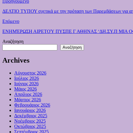
Προηγούμενο
ΔΕΛΤΙΟ ΤΥΠΟΥ σχετικά με την πρόταση των Παρεμβάσεων για απερ
Επόμενο
ΕΝΗΜΈΡΩΣΗ ΑΙΡΕΤΟΎ ΠΥΣΠΕ Γ ΑΘΗΝΑΣ ‘ΔΗ.ΣΥ.Π ΜΙΑ 
Αναζήτηση
Αναζήτηση
Archives
Αύγουστος 2026
Ιούλιος 2026
Ιούνιος 2026
Μάιος 2026
Απρίλιος 2026
Μάρτιος 2026
Φεβρουάριος 2026
Ιανουάριος 2026
Δεκέμβριος 2025
Νοέμβριος 2025
Οκτώβριος 2025
Σεπτέμβριος 2025