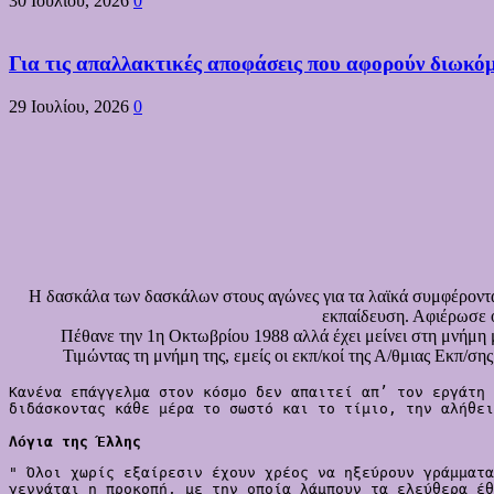
30 Ιουλίου, 2026
0
Για τις απαλλακτικές αποφάσεις που αφορούν διωκό
29 Ιουλίου, 2026
0
Η δασκάλα των δασκάλων στους αγώνες για τα λαϊκά συμφέροντα,
εκπαίδευση. Αφιέρωσε ο
Πέθανε την 1η Οκτωβρίου 1988 αλλά έχει μείνει στη μνήμη 
Τιμώντας τη μνήμη της, εμείς οι εκπ/κοί της Α/θμιας Εκπ/
Κανένα επάγγελμα στον κόσμο δεν απαιτεί απ’ τον εργάτη 
διδάσκοντας κάθε μέρα το σωστό και το τίμιο, την αλήθει
Λόγια της Έλλης
" Όλοι χωρίς εξαίρεσιν έχουν χρέος να ηξεύρουν γράμματα
γεννάται η προκοπή, με την οποία λάμπουν τα ελεύθερα έθ