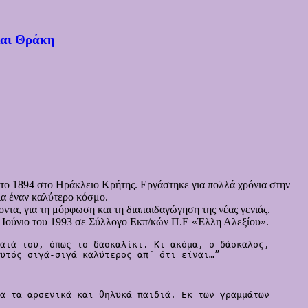
και Θράκη
 το 1894 στο Ηράκλειο Κρήτης. Εργάστηκε για πολλά χρόνια στην
ια έναν καλύτερο κόσμο.
τα, για τη μόρφωση και τη διαπαιδαγώγηση της νέας γενιάς.
ον Ιούνιο του 1993 σε Σύλλογο Εκπ/κών Π.Ε «Έλλη Αλεξίου».
ατά του, όπως το δασκαλίκι. Κι ακόμα, ο δάσκαλος, 
υτός σιγά-σιγά καλύτερος απ΄ ότι είναι…”

α τα αρσενικά και θηλυκά παιδιά. Εκ των γραμμάτων 