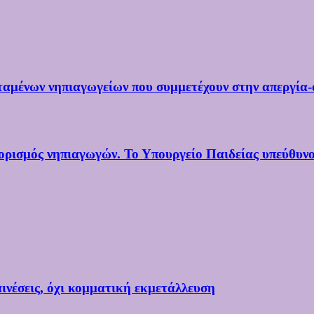
ταμένων νηπιαγωγείων που συμμετέχουν στην απεργία-
σμός νηπιαγωγών. Το Υπουργείο Παιδείας υπεύθυνο γ
ινέσεις, όχι κομματική εκμετάλλευση