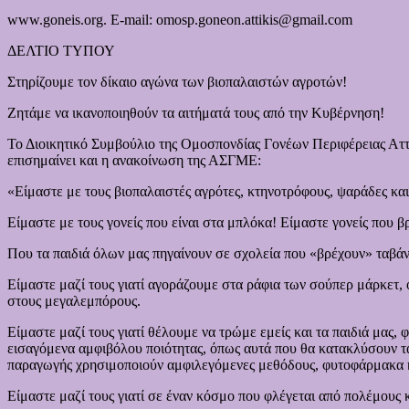
www.goneis.org. E-mail: omosp.goneon.attikis@gmail.com
ΔΕΛΤΙΟ ΤΥΠΟΥ
Στηρίζουμε τον δίκαιο αγώνα των βιοπαλαιστών αγροτών!
Ζητάμε να ικανοποιηθούν τα αιτήματά τους από την Κυβέρνηση!
Το Διοικητικό Συμβούλιο της Ομοσπονδίας Γονέων Περιφέρειας Αττι
επισημαίνει και η ανακοίνωση της ΑΣΓΜΕ:
«Είμαστε με τους βιοπαλαιστές αγρότες, κτηνοτρόφους, ψαράδες και
Είμαστε με τους γονείς που είναι στα μπλόκα! Είμαστε γονείς που β
Που τα παιδιά όλων μας πηγαίνουν σε σχολεία που «βρέχουν» ταβάν
Είμαστε μαζί τους γιατί αγοράζουμε στα ράφια των σούπερ μάρκετ, 
στους μεγαλεμπόρους.
Είμαστε μαζί τους γιατί θέλουμε να τρώμε εμείς και τα παιδιά μας,
εισαγόμενα αμφιβόλου ποιότητας, όπως αυτά που θα κατακλύσουν τ
παραγωγής χρησιμοποιούν αμφιλεγόμενες μεθόδους, φυτοφάρμακα κ
Είμαστε μαζί τους γιατί σε έναν κόσμο που φλέγεται από πολέμους κ